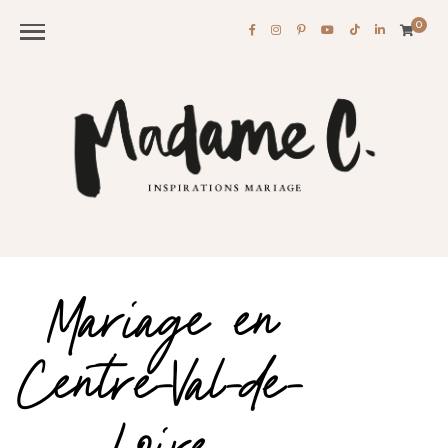
0
Mariage en
Centre-Val-de-