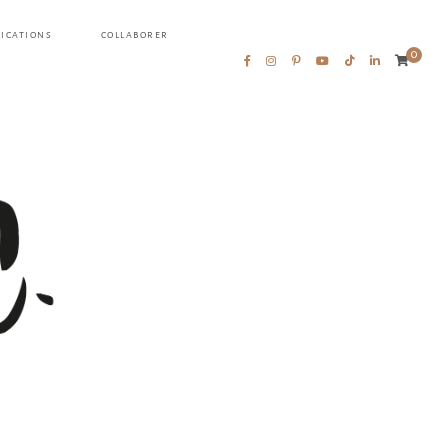
LICATIONS
COLLABORER
0