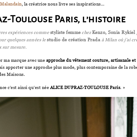
 Malandain
, la créatrice nous livre ses inspirations…
z-Toulouse Paris, l’histoire
ières expériences comme
styliste femme
chez
Kenzo, Sonia Rykiel
pour quelques années le
studio de création Prada
à Milan où j’ai cr
ux sur mesure.
éer ma marque avec une
approche du vêtement couture, artisanale et
lais apporter une approche plus mode, plus contemporaine de la rob
des Maisons.
nce c’est ainsi qu’est née
ALICE DUPRAZ-TOULOUSE Paris
. »