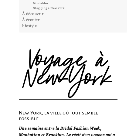
Nos tables
Shopping à New York
À découvrir​
À écouter
lifestyle
Voyage à
New-York
New York, la ville où tout semble
possible
Une semaine entre la Bridal Fashion Week,
Manhattan et Brooklyn. Le récit d’un voyage qui a