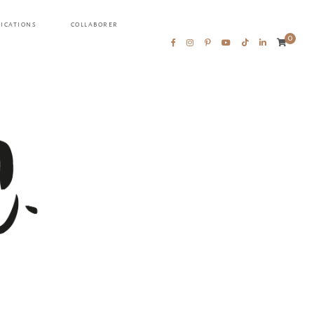
LICATIONS
COLLABORER
0