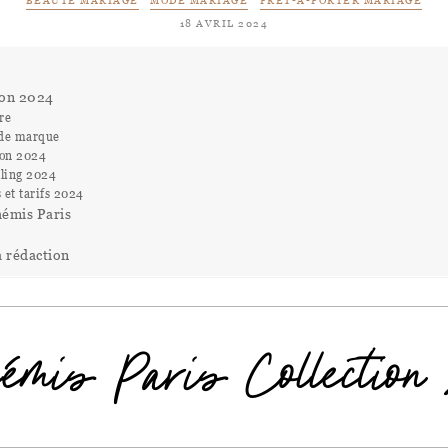
BEAUTÉ MARIAGE
MODE MARIAGE
PRÊT-À-PORTER MARIAGE
18 AVRIL 2024
ion 2024
re
 de marque
ion 2024
lling 2024
 et tarifs 2024
hémis Paris
a rédaction
émis Paris Collection