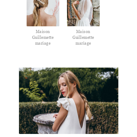
Maison
Maison
Guillemette
Guillemette
mariage
mariage