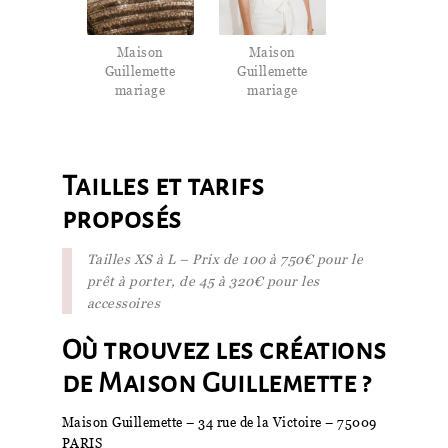
Maison
Maison
Guillemette
Guillemette
mariage
mariage
Tailles et tarifs
proposés
Tailles XS à L – Prix de 100 à 750€ pour le
prêt à porter, de 45 à 320€ pour les
accessoires
Où trouvez les créations
de Maison Guillemette ?
Maison Guillemette – 34 rue de la Victoire – 75009
PARIS