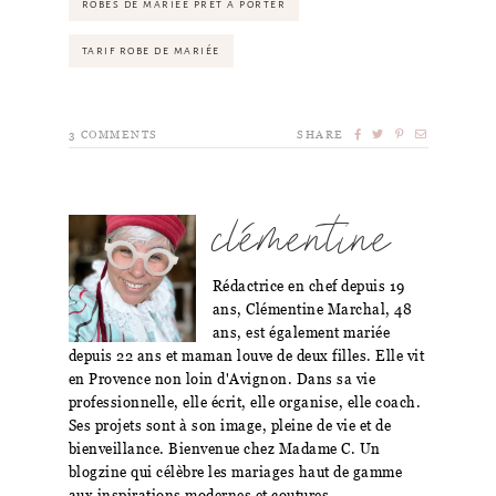
ROBES DE MARIÉE PRÊT À PORTER
TARIF ROBE DE MARIÉE
3
COMMENTS
SHARE
clémentine
Rédactrice en chef depuis 19
ans, Clémentine Marchal, 48
ans, est également mariée
depuis 22 ans et maman louve de deux filles. Elle vit
en Provence non loin d'Avignon. Dans sa vie
professionnelle, elle écrit, elle organise, elle coach.
Ses projets sont à son image, pleine de vie et de
bienveillance. Bienvenue chez Madame C. Un
blogzine qui célèbre les mariages haut de gamme
aux inspirations modernes et coutures.