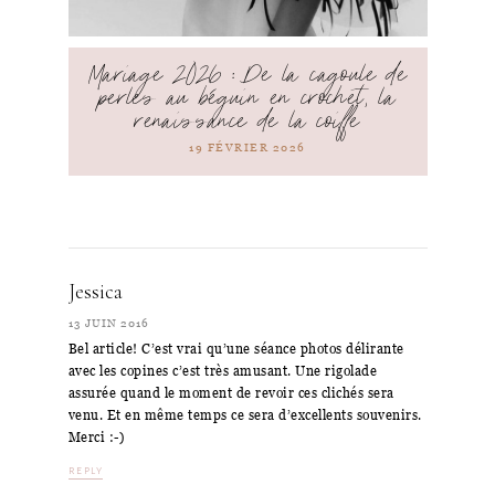
Mariage 2026 : De la cagoule de
perles au béguin en crochet, la
renaissance de la coiffe
19 FÉVRIER 2026
Jessica
13 JUIN 2016
Bel article! C’est vrai qu’une séance photos délirante
avec les copines c’est très amusant. Une rigolade
assurée quand le moment de revoir ces clichés sera
venu. Et en même temps ce sera d’excellents souvenirs.
Merci :-)
REPLY