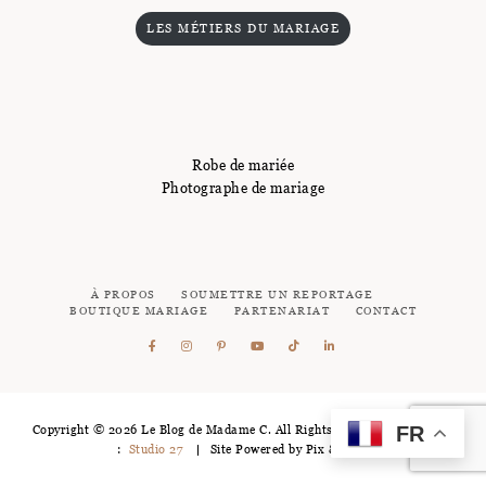
LES MÉTIERS DU MARIAGE
Robe de mariée
Photographe de mariage
À PROPOS
SOUMETTRE UN REPORTAGE
BOUTIQUE MARIAGE
PARTENARIAT
CONTACT
FR
Copyright © 2026 Le Blog de Madame C. All Rights Reserved - Logotype
:
Studio 27
Site Powered by
Pix & Hue.