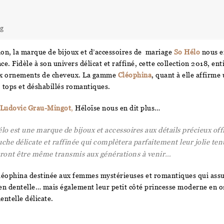
ng
ion, la marque de bijoux et d’accessoires de mariage
So Hélo
nous e
ce. Fidèle à son univers délicat et raffiné, cette collection 2018, en
 aux ornements de cheveux. La gamme
Cléophina
, quant à elle affirme
 tops et déshabillés romantiques.
Ludovic Grau-Mingot
,
Héloïse nous en dit plus…
o est une marque de bijoux et accessoires aux détails précieux offr
uche délicate et raffinée qui complètera parfaitement leur jolie te
ront être même transmis aux générations à venir…
éophina destinée aux femmes mystérieuses et romantiques qui assu
en dentelle… mais également leur petit côté princesse moderne en os
dentelle délicate.