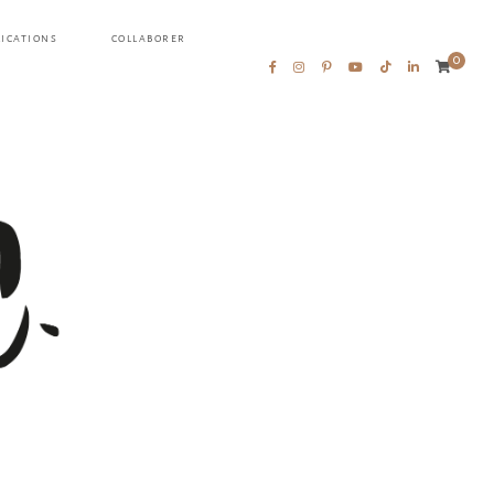
LICATIONS
COLLABORER
0