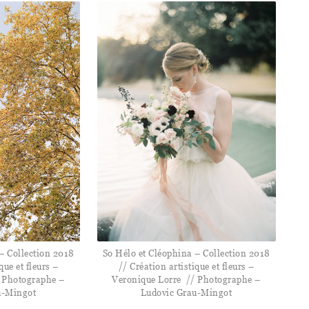
– Collection 2018
So Hélo et Cléophina – Collection 2018
que et fleurs –
// Création artistique et fleurs –
 Photographe –
Veronique Lorre // Photographe –
u-Mingot
Ludovic Grau-Mingot