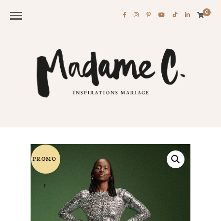
0
PROMO
!