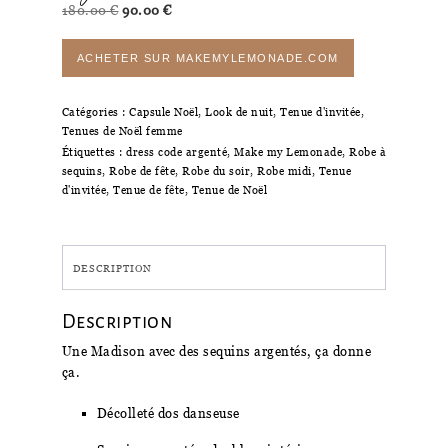
Le
Le
180.00
€
90.00
€
prix
prix
initial
actuel
ACHETER SUR MAKEMYLEMONADE.COM
était :
est :
180.00 €.
90.00 €.
Catégories :
Capsule Noël
,
Look de nuit
,
Tenue d'invitée
,
Tenues de Noël femme
Étiquettes :
dress code argenté
,
Make my Lemonade
,
Robe à
sequins
,
Robe de fête
,
Robe du soir
,
Robe midi
,
Tenue
d'invitée
,
Tenue de fête
,
Tenue de Noël
DESCRIPTION
Description
Une Madison avec des sequins argentés, ça donne
ça.
Décolleté dos danseuse