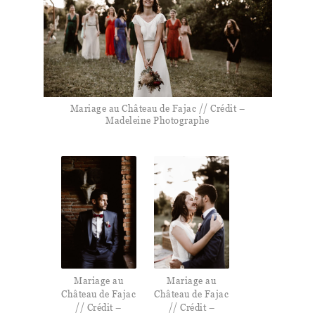
Mariage au Château de Fajac // Crédit –
Madeleine Photographe
Mariage au
Mariage au
Château de Fajac
Château de Fajac
// Crédit –
// Crédit –