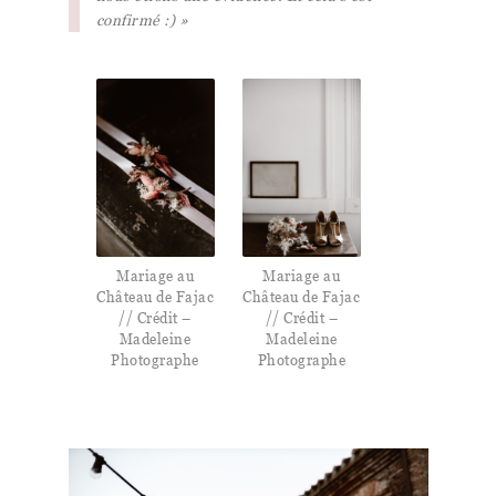
confirmé :) »
Mariage au
Mariage au
Château de Fajac
Château de Fajac
// Crédit –
// Crédit –
Madeleine
Madeleine
Photographe
Photographe