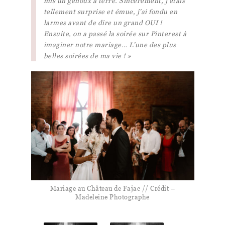
mis un genoux à terre. Sincèrement, j’étais
tellement surprise et émue, j’ai fondu en
larmes avant de dire un grand OUI !
Ensuite, on a passé la soirée sur Pinterest à
imaginer notre mariage… L’une des plus
belles soirées de ma vie ! »
Mariage au Château de Fajac // Crédit –
Madeleine Photographe