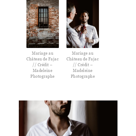
Mariage au
Mariage au
Château de Fajac
Château de Fajac
// Crédit –
// Crédit –
Madeleine
Madeleine
Photographe
Photographe