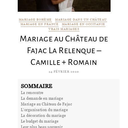
MARIAGE BOHÈME
MARIAGE DANS UN CHÂTEAU
MARIAGE EN FRANCE
MARIAGE EN OCCITANIE
VRAIS MARIAGES
Mariage au Château de
Fajac La Relenque –
Camille + Romain
14 FÉVRIER 2020
SOMMAIRE
La rencontre
La demande en mariage
Mariage au Château de Fajac
L’organisation du mariage
La décoration du mariage
Le budget du mariage
Leur plus beau souvenir