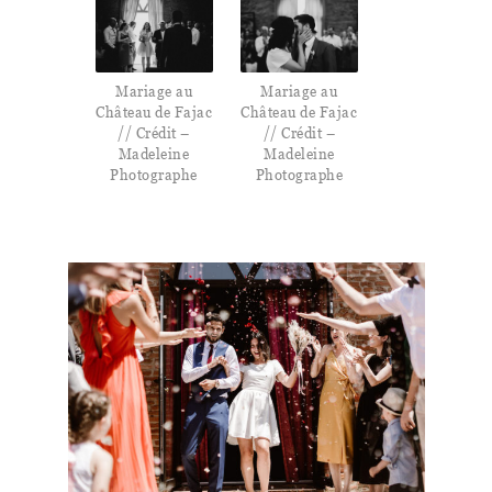
Mariage au
Mariage au
Château de Fajac
Château de Fajac
// Crédit –
// Crédit –
Madeleine
Madeleine
Photographe
Photographe