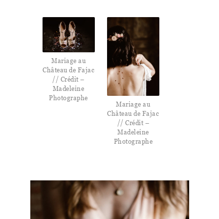
Mariage au
Château de Fajac
// Crédit –
Madeleine
Photographe
Mariage au
Château de Fajac
// Crédit –
Madeleine
Photographe