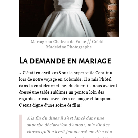
Mariage au Château de Fajac // Crédit –
Madeleine Photographe
La demande en mariage
« C’était en avril 2018 sur la superbe île Coralina
lors de notre voyage en Colombie. Il a mis l’hôtel
dans la confidence et lors du dîner, ils nous avaient
dressé une table sublimes un ponton loin des
regards curieux, avec plein de bougie et lampions.
C’était digne d’une scène de film !
À la fin du dîner il s’est lancé dans une
superbe déclaration d’amour, m’a dit des
choses qu’il n’avait jamais osé me dire et a